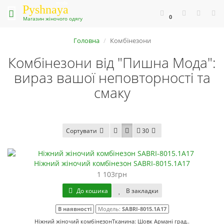
moda
Pyshnaya
0
Магазин жіночого одягу
Головна
Комбінезони
Комбінезони від "Пишна Мода":
вираз вашої неповторності та
смаку
Сортувати
30
Ніжний жіночий комбінезон SABRI-8015.1A17
1 103грн
До кошика
В закладки
В наявності
Модель:
SABRI-8015.1A17
Ніжний жіночий комбінезонТканина: Шовк Армані град..