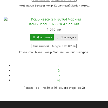
Комбінезон Вельвет колір: Коричневий Заміри готов..
Комбінезон ST- 86164 Чорний
1 070грн
До кошика
В закладки
В наявності
Модель:
ST- 86164
Комбінезон Муслін колір: Чорний Тканина : натурал..
1
2
>
>|
Показано з 1 по 30 із 46 (всього сторінок: 2)