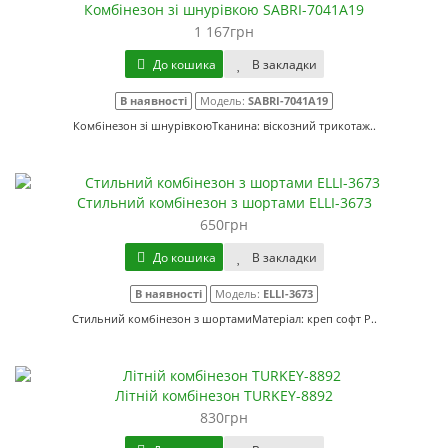
Комбінезон зі шнурівкою SABRI-7041A19
1 167грн
До кошика
В закладки
В наявності
Модель:
SABRI-7041A19
Комбінезон зі шнурівкоюТканина: віскозний трикотаж..
Стильний комбінезон з шортами ELLI-3673
650грн
До кошика
В закладки
В наявності
Модель:
ELLI-3673
Стильний комбінезон з шортамиМатеріал: креп софт Р..
Літній комбінезон TURKEY-8892
830грн